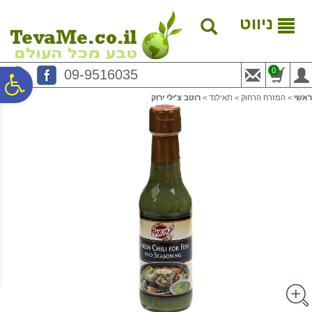
לתפריט
לתוכן
לתפריט
אתר
המרכזי
נגישות
ניווט
0
09-9516035
פ
ראשי
>
המזרח הרחוק
>
תאילנד
>
רוטב צ'ילי ירוק
סר
נג