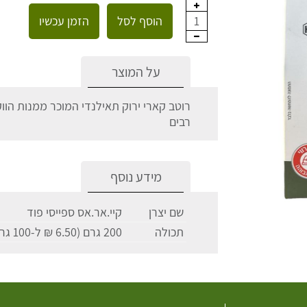
הוסף לסל
הזמן עכשיו
1
על המוצר
רוטב קארי ירוק תאילנדי המוכר ממנות הוו
רבים
מידע נוסף
שם יצרן
קיי.אר.אס ספייסי פוד
תכולה
200 גרם (6.50 ₪ ל-100 גרם)