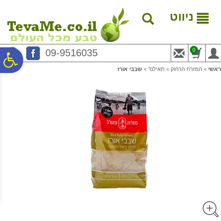
לתפריט
לתוכן
לתפריט
אתר
המרכזי
נגישות
ניווט
0
09-9516035
פ
ראשי
>
המזרח הרחוק
>
תאילנד
>
שבבי אורז
סר
נג