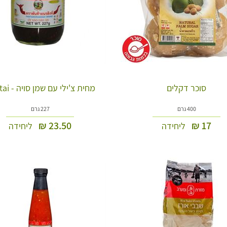
סוכר דקלים
מחית צ'ילי עם שמן סויה - Pantai
400 גרם
227 גרם
₪
23.50
₪
17
ליחידה
ליחידה