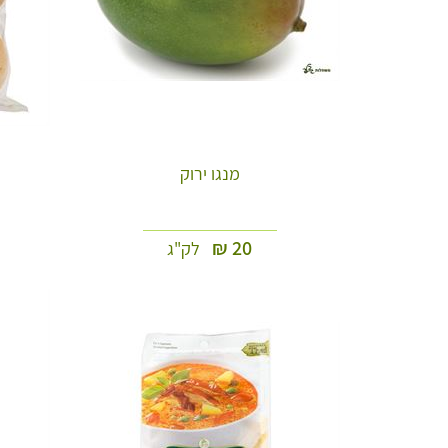
מנגו ירוק
₪
20
לק"ג