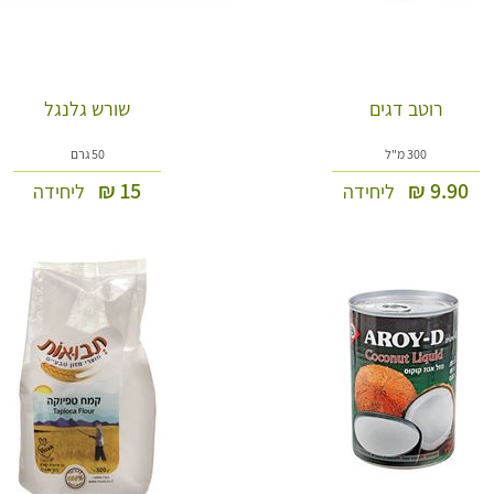
רוטב דגים
שורש גלנגל
300 מ"ל
50 גרם
₪
15
₪
9.90
ליחידה
ליחידה