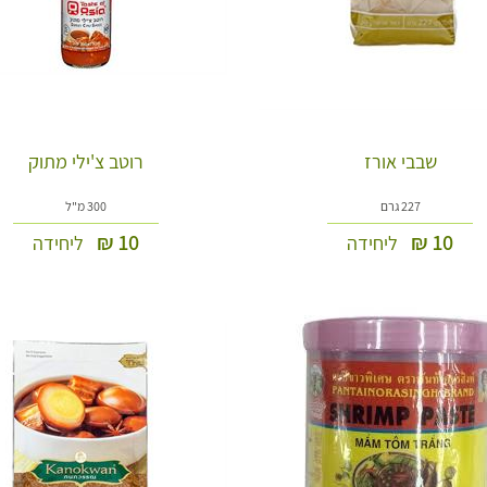
שבבי אורז
רוטב צ'ילי מתוק
227 גרם
300 מ"ל
₪
10
₪
10
ליחידה
ליחידה