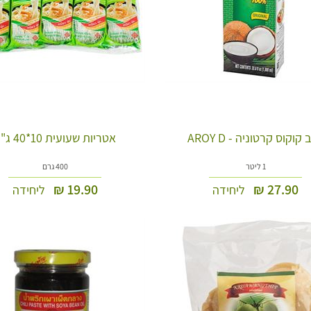
קוקוס קרטוניה - AROY D
אטריות שעועית 10*40 ג"ר
1 ליטר
400 גרם
₪
19.90
₪
27.90
ליחידה
ליחידה