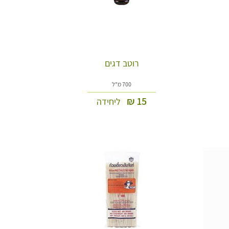
רוטב דגים
700 מ"ל
₪
15
ליחידה