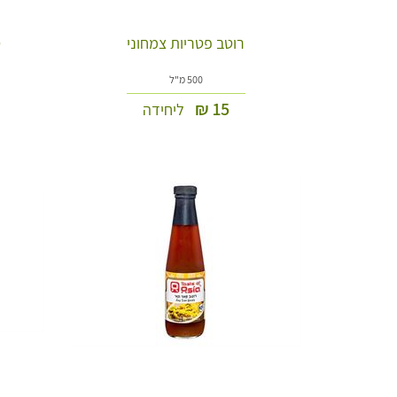
רוטב פטריות צמחוני
ט
500 מ"ל
₪
15
ליחידה