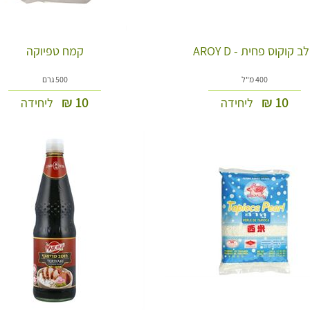
ב קוקוס פחית - AROY D
קמח טפיוקה
400 מ"ל
500 גרם
₪
10
₪
10
ליחידה
ליחידה