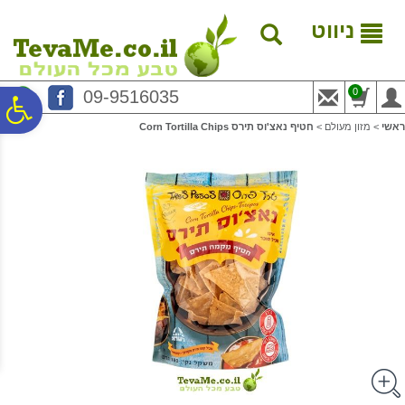
לתפריט
לתוכן
לתפריט
אתר
המרכזי
נגישות
ניווט
0
09-9516035
פ
ראשי
>
מזון מעולם
>
חטיף נאצ'וס תירס Corn Tortilla Chips
סר
נג