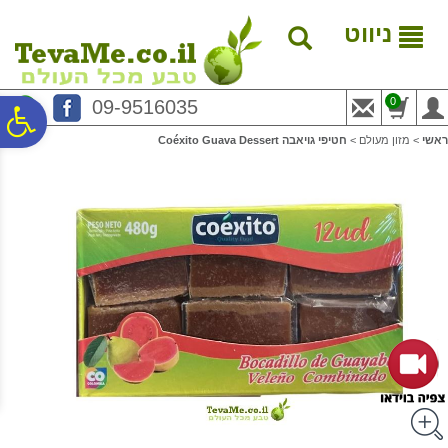
לתפריט
לתוכן
לתפריט
אתר
המרכזי
נגישות
ניווט
0
09-9516035
פ
ראשי
>
מזון מעולם
>
חטיפי גויאבה Coéxito Guava Dessert
סר
נג