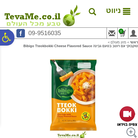
לתפריט
לתוכן
לתפריט
אתר
המרכזי
נגישות
ניווט
0
09-9516035
פ
ראשי
>
מזון מעולם
>
טוקבוקי עם רוטב בטעם גבינה Bibigo Tteokbokki Cheese Flavored Sauce
סר
נג