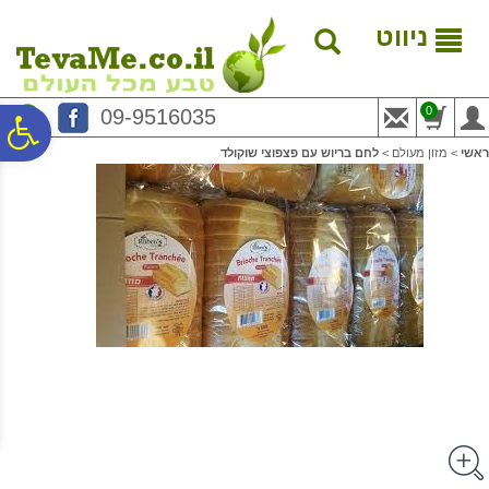
לתפריט
לתוכן
לתפריט
אתר
המרכזי
נגישות
ניווט
0
09-9516035
פ
ראשי
>
מזון מעולם
>
לחם בריוש עם פצפוצי שוקולד
סר
נג