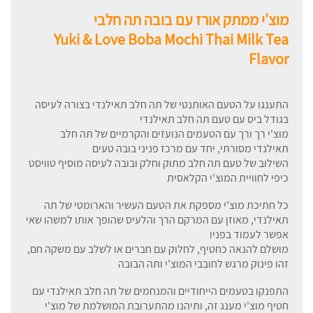
מוצ'י ממתק אורז עם בובה תה חלבי
Yuki & Love Boba Mochi Thai Milk Tea
Flavor
התענגו על הטעם האותנטי של תה חלב תאילנדי בצורה לעיסה
בגודל ביס עם טעם תה חלב תאילנדי
מוצ'י רך ורך עם הטעמים הנועזים והקרמיים של תה חלב
תאילנדי מסורתי, יחד עם מרכז פניני בובה טעים
השילוב של טעם תה חלב מתוק וחלק ובובה לעיסה מוסיף טוויסט
כיפי לחוויית המוצ'י הקלאסית
כל חתיכת מוצ'י מספקת את הטעם העשיר והארומטי של תה
תאילנדי, מאוזן עם המרקם הרך והלעיס שהופך אותו למשהו שאי
אפשר לעמוד בפניו
מושלם להנאה כחטיף, לחלוק עם חברים או לשלב עם משקה חם,
זהו פינוק מרגש לחובבי המוצ'י ותה הבובה
התפנקו בטעמים הייחודיים והמנחמים של תה חלב תאילנדי עם
חטיף מוצ'י מענג זה, ותיהנו מהתערובת המושלמת של מוצ'י