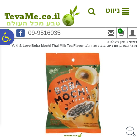
לתפריט
לתוכן
לתפריט
אתר
המרכזי
נגישות
ניווט
0
09-9516035
פ
ראשי
>
מזון מעולם
>
מוצ'י ממתק אורז עם בובה תה חלבי Yuki & Love Boba Mochi Thai Milk Tea Flavor
סר
נג