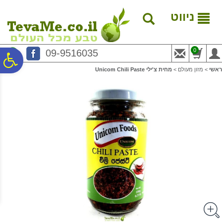
לתפריט
לתוכן
לתפריט
אתר
המרכזי
נגישות
ניווט
0
09-9516035
פ
ראשי
>
מזון מעולם
>
מחית צ'ילי Unicom Chili Paste
סר
נג