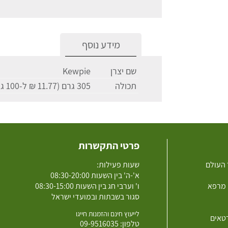
מידע נוסף
שם יצרן
Kewpie
תכולה
305 גרם (11.77 ₪ ל-100 גרם)
פרטי התקשרות
 העולם
שעות פעילות:
א'-ה' בין השעות 08:30-20:00
 מרפא
ו' וערבי חג בין השעות 08:30-15:00
סגור בשבתות ובמועדי ישראל
לייעוץ חינם והזמנות חייגו
רטאים
טלפון:
09-9516035