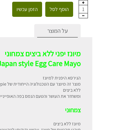
הוסף לסל
הזמן עכשיו
1
על המוצר
מיונז יפני ללא ביצים צמחוני
Japan style Egg Care Mayo
הגירסא היפנית למיונז
ללא ביצים
ומשחזר את העושר והטעם הנמס בפה האופייניים 
צמחוני
מיונז ללא ביצים
תיהנו מהטעם של מיונז, עכשיו ידידותי לטבעוני