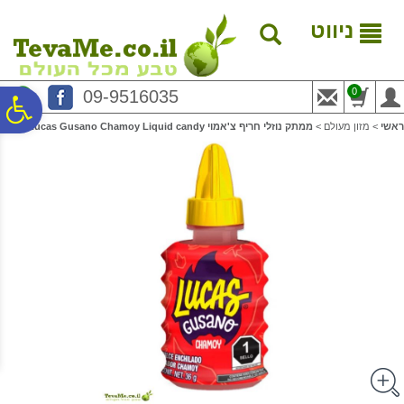
לתפריט
לתוכן
לתפריט
אתר
המרכזי
נגישות
ניווט
0
09-9516035
פ
ראשי
>
מזון מעולם
>
ממתק נוזלי חריף צ'אמוי Lucas Gusano Chamoy Liquid candy
סר
נג