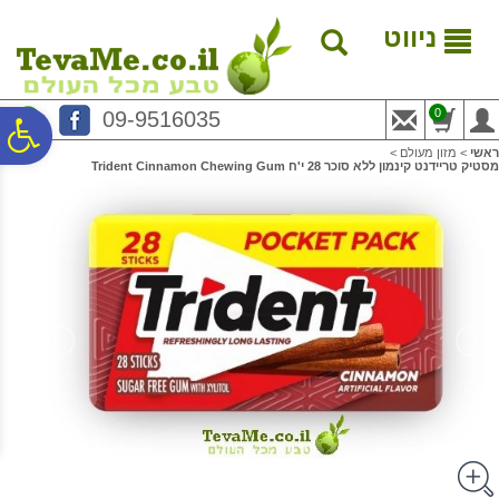
לתפריט
לתוכן
לתפריט
אתר
המרכזי
נגישות
ניווט
0
09-9516035
פ
ראשי
>
מזון מעולם
>
מסטיק טריידנט קינמון ללא סוכר 28 י'ח Trident Cinnamon Chewing Gum
סר
נג