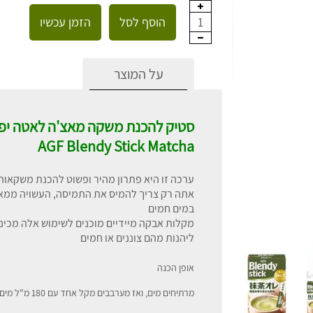
הוסף לסל
הזמן עכשיו
1
על המוצר
סטיק להכנת משקה מאצ'ה לאטה יפנ
AGF Blendy Stick Matcha
ערכה זו היא פתרון מהיר ופשוט להכנת משקאות 
אתה רק צריך להמיס את התמיסה, העשויה ממאצ'
במים חמים
מקלות אבקה מיידיים מוכנים לשימוש אלה מכינ
ליהנות מהם צוננים או חמים
אופן הכנה
מרתיחים מים, ואז מערבבים מקל אחד עם 180 מ"ל מים חמים בספל ומערבבים היטב