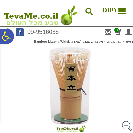
לתפריט
לתוכן
לתפריט
אתר
המרכזי
נגישות
ניווט
0
09-9516035
פ
ראשי
>
מזון מעולם
>
מקציף במבוק למאצ'ה Bamboo Matcha Whisk
סר
נג