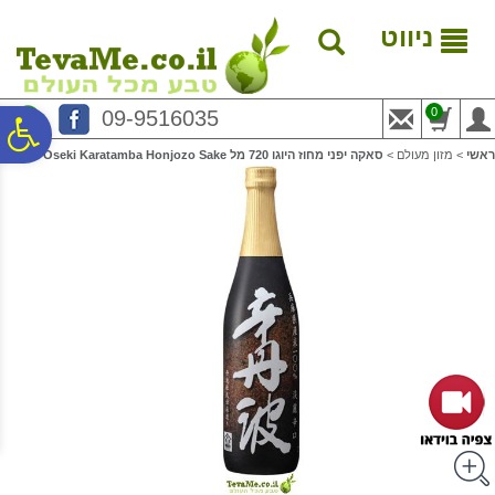
לתפריט
לתוכן
לתפריט
אתר
המרכזי
נגישות
ניווט
0
09-9516035
פ
ראשי
>
מזון מעולם
>
סאקה יפני מחוז היוגו 720 מל Oseki Karatamba Honjozo Sake
סר
נג