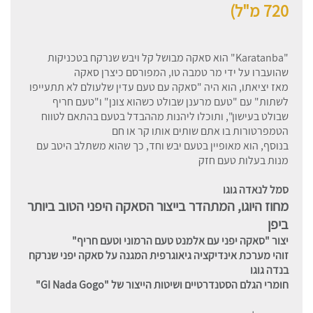
720 מ"ל)
"Karatanba" הוא סאקה מבושל קל ויבש שנרקח בטכניקות
שהועברו על ידי מר טמבה טו, המפורסם כיצרן סאקה
מאז יציאתו, הוא היה "סאקה עם טעם עדין שלעולם לא תתעייפו
לשתות" עם "טעם מרענן שבולט כשהוא צונן" ו"טעם חריף
שבולט בעישון", ותוכלו ליהנות מההבדל בטעם בהתאם לטווח
הטמפרטורות בו אתם שותים אותו קר או חם
בנוסף, הוא מאופיין בטעם יבש וחד, כך שהוא משתלב היטב עם
מנות בעלות טעם חזק
סמל לנאדה גוגו
מחוז היוגו, המתהדר בייצור הסאקה היפני הטוב ביותר
ביפן
יצור "סאקה יפני עם אלמנט טעם הרמוני וטעם חריף"
זוהי מערכת אינדיקציה גיאוגרפית המגנה על סאקה יפני שנרקח
בנדה גוגו
חומרי הגלם הסטנדרטיים ושיטות הייצור של "GI Nada Gogo"