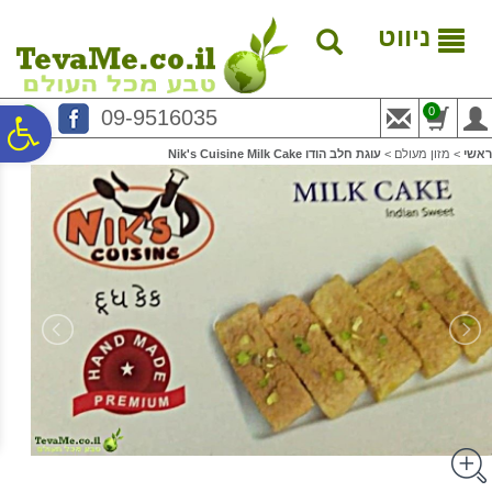
לתפריט
לתוכן
לתפריט
אתר
המרכזי
נגישות
ניווט
0
09-9516035
פ
ראשי
>
מזון מעולם
>
עוגת חלב הודו Nik's Cuisine Milk Cake
סר
נג