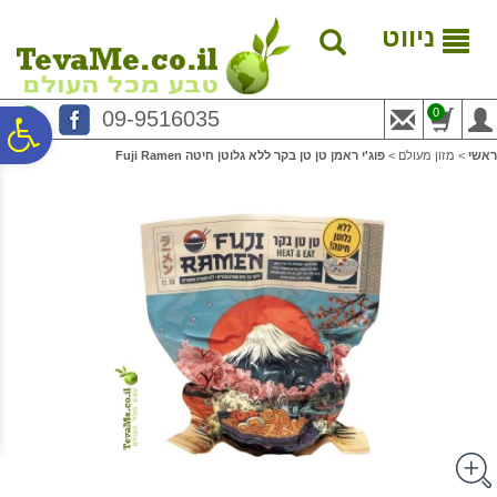
לתפריט
לתוכן
לתפריט
אתר
המרכזי
נגישות
ניווט
0
09-9516035
פ
ראשי
>
מזון מעולם
>
פוג'י ראמן טן טן בקר ללא גלוטן חיטה Fuji Ramen
סר
נג