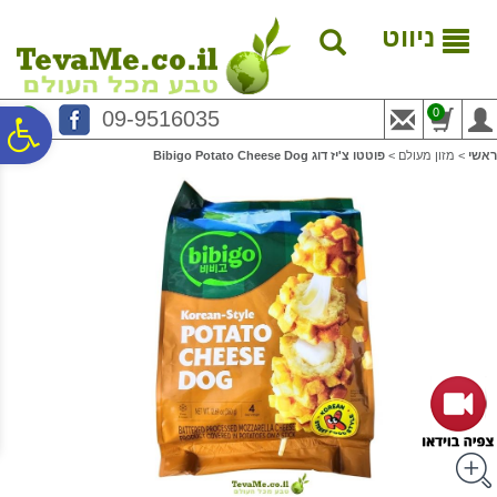
לתפריט
לתוכן
לתפריט
אתר
המרכזי
נגישות
ניווט
0
09-9516035
פ
ראשי
>
מזון מעולם
>
פוטטו צ'יז דוג Bibigo Potato Cheese Dog
סר
נג