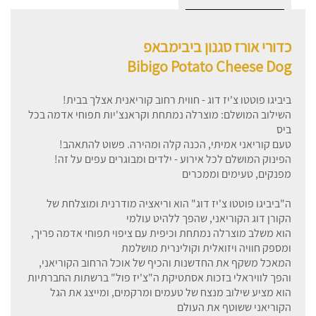
כדורי אורז סגנון ביבימבאפ
Bibigo Potato Cheese Dog
ביביגו פוטטו צ'יז דוג - חווית רחוב קוריאנית אצלך בבית!
השילוב המושלם: מוצרלה נמתחת וקראנצ'יות תפוחי אדמה בכל
ביס
טעם קוריאני אמיתי, הכנה קלה ומהירה. פשוט להתאהב!
הפינוק המושלם לכל אירוע - ילדים ומבוגרים עפים על זה!
מפנקים, טעימים וממכרים
ה"ביביגו פוטטו צ'יז דוג" הוא וריאציה מודרנית ומוצלחת של
הקורן דוג הקוריאני, שהפך ללהיט עולמי
הוא משלב מוצרלה נמתחת וכיפית עם ציפוי תפוחי אדמה פריך,
ומספק חוויה ויזואלית וקולינרית מושלמת
המאכל משקף את החדשנות והכיף של אוכל הרחוב הקוריאני,
והפך לוויראלי בזכות אסתטיקת ה"צ'יז פול" ברשתות החברתיות
הוא מציע שילוב מנצח של טעמים ומרקמים, ומייצג את הגל
הקוריאני ששוטף את העולם