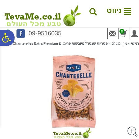
לתפריט
לתוכן
לתפריט
אתר
המרכזי
נגישות
ניווט
0
09-9516035
פ
ראשי
>
מזון מעולם
>
פטריות שנטרל מיובשות פרימיום Dried Chanterelles Extra Premium
סר
נג