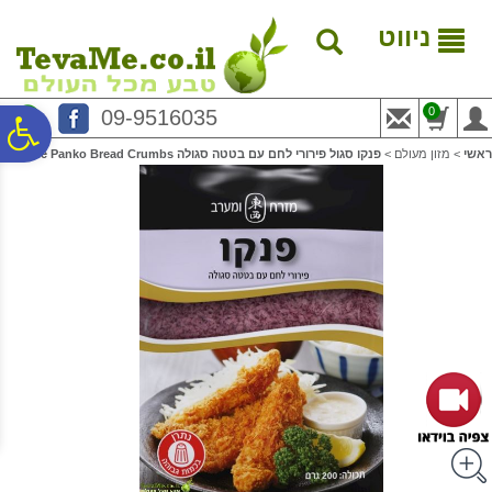
לתפריט
לתוכן
לתפריט
אתר
המרכזי
נגישות
ניווט
0
09-9516035
פ
ראשי
>
מזון מעולם
>
פנקו סגול פירורי לחם עם בטטה סגולה Purple Panko Bread Crumbs
סר
נג