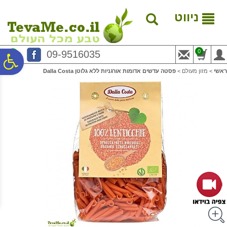
לתפריט
לתוכן
לתפריט
אתר
המרכזי
נגישות
ניווט
0
09-9516035
פ
ראשי
>
מזון מעולם
>
פסטה עדשים אדומות אורגניות ללא גלוטן Dalla Costa
סר
נג