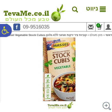
לתפריט
לתוכן
לתפריט
אתר
המרכזי
נגישות
ניווט
0
09-9516035
פ
ראשי
>
מזון מעולם
>
קוביות ציר ירקות אורגני ללא גלוטן Massel Vegetable Stock Cubes
סר
נג