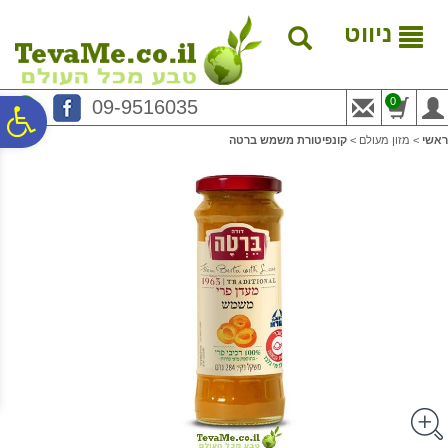
לתפריט
לתוכן
לתפריט
אתר
המרכזי
נגישות
ניווט
0
09-9516035
פ
ראשי
>
מזון מעולם
>
קונפיטורת משמש ברטה
סר
נג