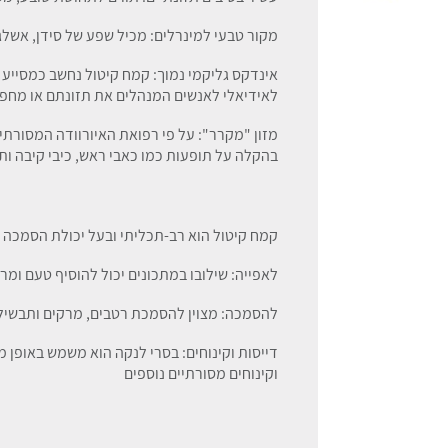
מקור טבעי למינרלים: מכיל שפע של סידן, אשלגן,
אינדקס גליקמי נמוך: קמח קיטול נחשב כמסייע 
לאידיאלי לאנשים המנהלים את תזונתם או מחפש
מזון "מקרר": על פי רפואת האיורוודה המסורתי
בהקלה על תופעות כמו כאבי ראש, כיבי קיבה ות
קמח קיטול הוא רב-תכליתי ובעל יכולת הסמכה 
לאפייה: שילובו במתכונים יכול להוסיף טעם ומרק
להסמכה: מצוין להסמכת רטבים, מרקים ותבשילי
וקינוחים מסורתיים נוספים