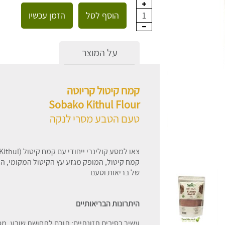
הוסף לסל
הזמן עכשיו
1
על המוצר
קמח קיטול קריוטה
Sobako Kithul Flour
טעם הטבע מסרי לנקה
צאו למסע קולינרי ייחודי עם קמח קיטול (Kithul), אוצר קדום מלב יערות הגשם של סרי לנקה
קמח קיטול, המופק מגזע עץ הקיטול המקומי, הו
של בריאות וטעם
היתרונות הבריאותיים
עשיר בסיבים תזונתיים: תורם לתחושת שובע, מס