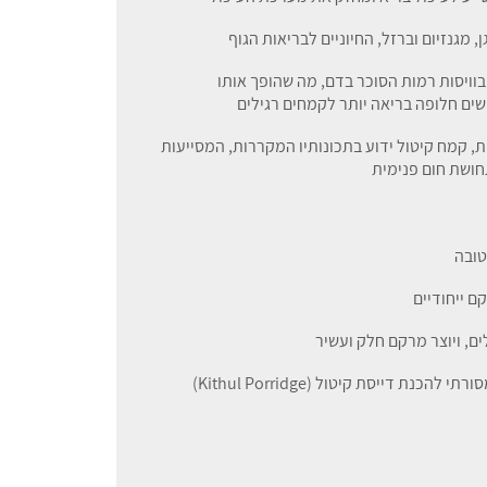
 מגנזיום וברזל, החיוניים לבריאות הגוף
בוויסות רמות הסוכר בדם, מה שהופך אותו
ים חלופה בריאה יותר לקמחים רגילים
ת, קמח קיטול ידוע בתכונותיו המקררות, המסייעות
חושת חום פנימית
טובה
ם ייחודיים
ם, ויוצר מרקם חלק ועשיר
דייסות וקינוחים: בסרי לנקה הוא משמש באופן מסורתי להכנת דייסת קיטול (Kithul Porridge)