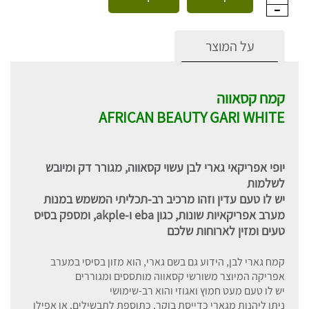
על המוצר
קמח קסאווה
AFRICAN BEAUTY GARI WHITE
יופי אפריקאי גארי לבן עשוי קסאווה, מגורר דק ומיובש
לשלמות
יש לו טעם עדין וזהו מרכיב רב-תכליתי המשמש במנות
מערב אפריקאיות שונות, כגון eba ו-akple, ומספק בסיס
טעים ומזין לארוחות שלכם
קמח גארי לבן, הידוע גם בשם גארי, הוא מזון בסיסי במערב
אפריקה המיוצר משורשי קסאווה מותססים ומגוררים
יש לו טעם מעט חמוץ ואגוזי והוא רב-שימושי
ניתן ליהנות מגארי כדייסת בוקר, כתוספת לתבשילים, או אפילו