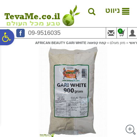
לתפריט
לתוכן
לתפריט
אתר
המרכזי
נגישות
ניווט
0
09-9516035
פ
ראשי
>
מזון מעולם
>
קמח קסאווה AFRICAN BEAUTY GARI WHITE
סר
נג