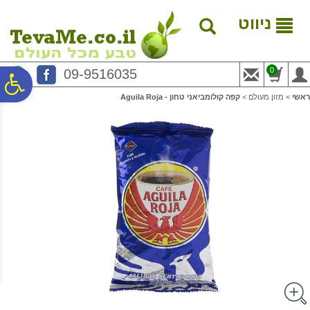
לתפריט
לתוכן
לתפריט
אתר
המרכזי
נגישות
ניווט
0
09-9516035
פ
ראשי
>
מזון מעולם
>
קפה קולומביאני טחון - Aguila Roja
סר
נג