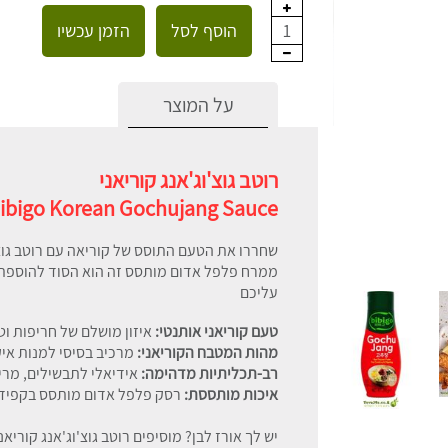
הוסף לסל
הזמן עכשיו
1
על המוצר
רוטב גוצ'וג'אנג קוריאני
ibigo Korean Gochujang Sauce
שחררו את הטעם התוסס של קוריאה עם רוטב גוצ'וג'אנ
ממרח פלפל אדום מותסס זה הוא הסוד להוספת 
עליכם
טעם קוריאני אותנטי:
איזון מושלם של חריפות ו
מהות המטבח הקוריאני:
מרכיב בסיסי למנות איק
רב-תכליתיות מדהימה:
אידיאלי לתבשילים, מרי
איכות מותססת:
רסק פלפל אדום מותסס בקפידה
יש לך אורז לבן? מוסיפים רוטב גוצ'וג'אנג קוריאנ