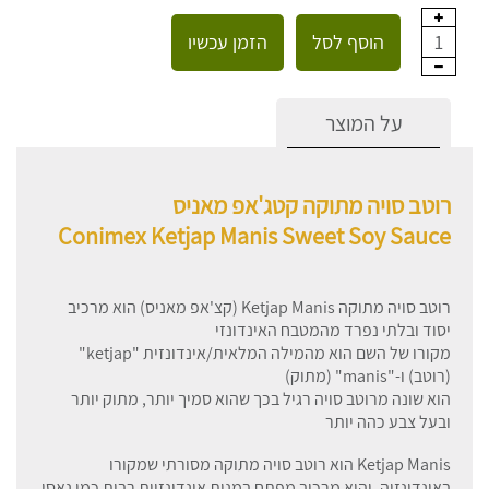
הוסף לסל
הזמן עכשיו
1
על המוצר
רוטב סויה מתוקה קטג'אפ מאניס
Conimex Ketjap Manis Sweet Soy Sauce
רוטב סויה מתוקה Ketjap Manis (קצ'אפ מאניס) הוא מרכיב
יסוד ובלתי נפרד מהמטבח האינדונזי
מקורו של השם הוא מהמילה המלאית/אינדונזית "ketjap"
(רוטב) ו-"manis" (מתוק)
הוא שונה מרוטב סויה רגיל בכך שהוא סמיך יותר, מתוק יותר
ובעל צבע כהה יותר
Ketjap Manis הוא רוטב סויה מתוקה מסורתי שמקורו
באינדונזיה, והוא מרכיב מפתח במנות אינדונזיות רבות כמו נאסי