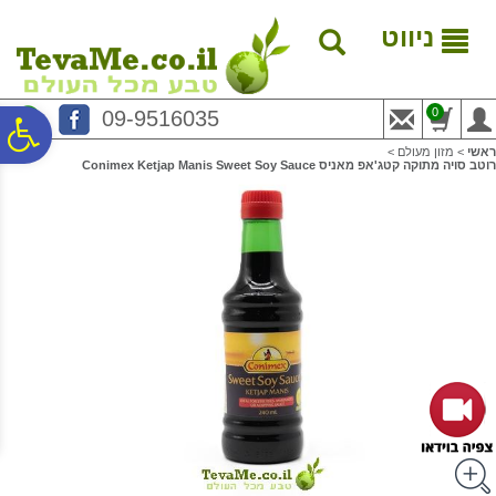
לתפריט
לתוכן
לתפריט
אתר
המרכזי
נגישות
ניווט
0
09-9516035
פ
ראשי
>
מזון מעולם
>
רוטב סויה מתוקה קטג'אפ מאניס Conimex Ketjap Manis Sweet Soy Sauce
סר
נג