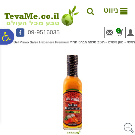
לתפריט
לתוכן
לתפריט
אתר
המרכזי
נגישות
ניווט
0
09-9516035
פ
ראשי
>
מזון מעולם
>
רוטב סלסה הברנו חריף Del Primo Salsa Habanera Premium
סר
נג