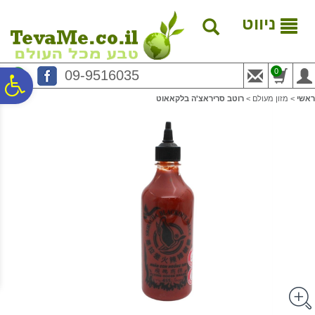
לתפריט
לתוכן
לתפריט
אתר
המרכזי
נגישות
ניווט
0
09-9516035
פ
ראשי
>
מזון מעולם
>
רוטב סריראצ'ה בלקאאוט
סר
נג