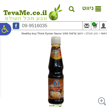
לתפריט
לתוכן
לתפריט
אתר
המרכזי
נגישות
ניווט
0
09-9516035
פ
ראשי
>
מזון מעולם
>
רוטב צדפות סמיך Healthy boy Thick Oyster Sauce
סר
נג