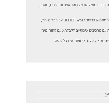
 מתערובת מושלמת של רוטב סויה ותבלינים, מספק
רוטב טבילה רב-תכליתי: אידיאלי לא רק לגיוזה, השתמשו ברוטב DELIEF Gyoza עם ספרינג רול,
ה עם מרכיבים איכותיים לקבלת טעם טהור ונועז
ם, ומציע טעם נקי ואותנטי בכל טיפה