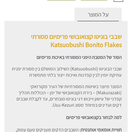
על המוצר
שבבי בוניטו קצואובושי פרימיום מסורתי
Katsuobushi Bonito Flakes
הסוד של המטבח היפני המסורתי באיכות פרימיום
שבבי הבוניטו (Katsuobushi) השילוב המושלם בין מסורת יפנית
עתיקת יומין לבין קפדנות ואיכות ייצור בלתי מתפשרת
המוצר מיוצר בשיטות המסורתיות של העיר מקורזאקי
(Makurazaki) – בירת הקצואובושי של יפן – הכוללות תהליך
קפדני של עישון וייבוש דגי בוניטו מובחרים, עד לקבלת שבבים
דקים ועדינים במיוחד מסוג Usu-Kezuri.
למה לבחור בקצואובושי פרימיום
חוויית אומאמי אותנטית:
השבבים הדקים מעניקים טעם עמוק,