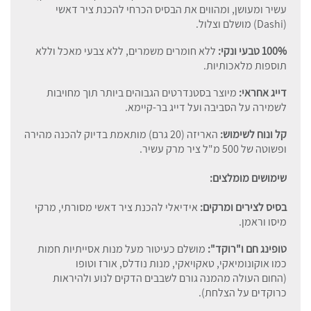
עשיר ומעושן, ומהווים את הבסיס הכרחי להכנת ציר דאשי
(Dashi) מושלם וצלול.
100% טבעי ונקי:
ללא חומרים משמרים, ללא צבעי מאכל וללא
תוספות מלאכותיות.
דייג אחראי:
מיוצר בסטנדרטים הגבוהים ביותר תוך מחויבות
לשמירה על הסביבה ועל דייג בר-קיימא.
קל ונוח לשימוש:
האריזה (20 גרם) מותאמת בדיוק להכנה מהירה
ופשוטה של 500 מ"ל ציר מרק עשיר.
שימושים מומלצים:
בסיס לצירים ומרקים:
אידיאלי להכנת ציר דאשי מסורתי, מרקי
מיסו וראמן.
טופינג חם ו"רוקד":
מושלם כעיטור מעל מנות אסייתיות חמות
כמו אוקונומיאקי, טאקויאקי, מנות נודלס, אורז וטופו
(החום העולה מהמנה גורם לשבבים הדקים לנוע ולהיראות
כרוקדים על הצלחת).