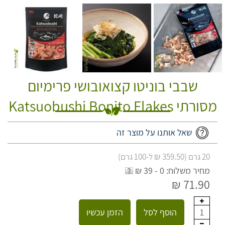
שבבי בוניטו קצואובושי פרימיום
מסורתי Katsuobushi Bonito Flakes
שאל אותנו על מוצר זה
20 גרם (359.50 ₪ ל-100 גרם)
מחיר משלוח: 0 - 39 ₪
71.90 ₪
הוסף לסל
הזמן עכשיו
1