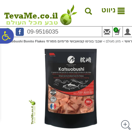
לתפריט
לתוכן
לתפריט
אתר
המרכזי
נגישות
ניווט
0
09-9516035
פ
ראשי
>
מזון מעולם
>
שבבי בוניטו קצואובושי פרימיום מסורתי Katsuobushi Bonito Flakes
סר
נג