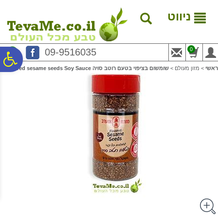
לתפריט
לתוכן
לתפריט
אתר
המרכזי
נגישות
ניווט
0
09-9516035
פ
ראשי
>
מזון מעולם
>
שומשום בציפוי בטעם רוטב סויה Flavored sesame seeds Soy Sauce
סר
נג