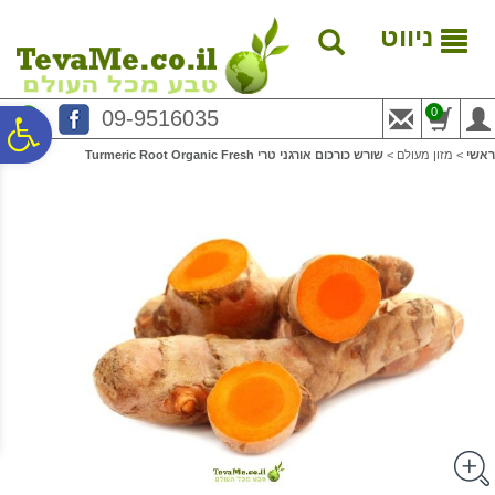
לתפריט
לתוכן
לתפריט
אתר
המרכזי
נגישות
ניווט
0
09-9516035
פ
ראשי
>
מזון מעולם
>
שורש כורכום אורגני טרי Turmeric Root Organic Fresh
סר
נג