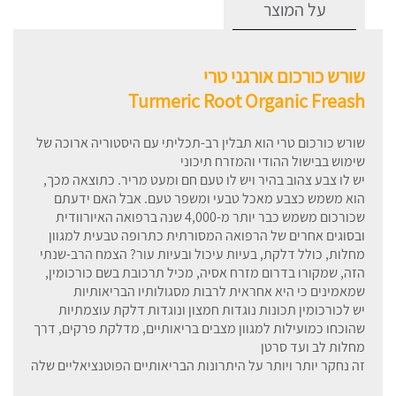
על המוצר
שורש כורכום אורגני טרי
Turmeric Root Organic Freash
שורש כורכום טרי הוא תבלין רב-תכליתי עם היסטוריה ארוכה של
שימוש בבישול ההודי והמזרח תיכוני
יש לו צבע צהוב בהיר ויש לו טעם חם ומעט מריר. כתוצאה מכך,
הוא משמש כצבע מאכל טבעי ומשפר טעם. אבל האם ידעתם
שכורכום משמש כבר יותר מ-4,000 שנה ברפואה האיורוודית
ובסוגים אחרים של הרפואה המסורתית כתרופה טבעית למגוון
מחלות, כולל דלקת, בעיות עיכול ובעיות עור? הצמח הרב-שנתי
הזה, שמקורו בדרום מזרח אסיה, מכיל תרכובת בשם כורכומין,
שמאמינים כי היא אחראית לרבות מסגולותיו הבריאותיות
יש לכורכומין תכונות נוגדות חמצון ונוגדות דלקת עוצמתיות
שהוכחו כמועילות למגוון מצבים בריאותיים, מדלקת פרקים, דרך
מחלות לב ועד סרטן
זה נחקר יותר ויותר על היתרונות הבריאותיים הפוטנציאליים שלה