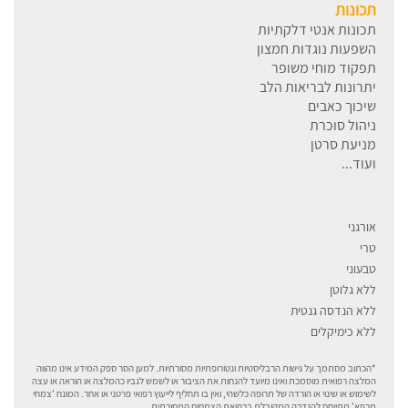
תכונות
תכונות אנטי דלקתיות
השפעות נוגדות חמצון
תפקוד מוחי משופר
יתרונות לבריאות הלב
שיכוך כאבים
ניהול סוכרת
מניעת סרטן
ועוד...
אורגני
טרי
טבעוני
ללא גלוטן
ללא הנדסה גנטית
ללא כימיקלים
*הכתוב מסתמך על גישות הרבליסטיות ונטורופתיות מסורתיות. למען הסר ספק המידע אינו מהווה
המלצה רפואית מוסמכת ואינו מיועד להנחות את הציבור או לשמש לגביו כהמלצה או הוראה או עצה
לשימוש או שינוי או הורדה של תרופה כלשהי, ואין בו תחליף לייעוץ רפואי פרטני או אחר. המונח 'צמחי
מרפא' מתייחס להגדרה המקובלת ברפואת הצמחים המסורתית.