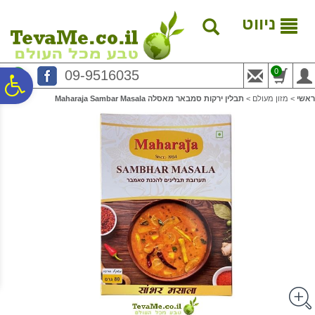
לתפריט
לתוכן
לתפריט
אתר
המרכזי
נגישות
ניווט
0
09-9516035
פ
ראשי
>
מזון מעולם
>
תבלין ירקות סמבאר מאסלה Maharaja Sambar Masala
סר
נג