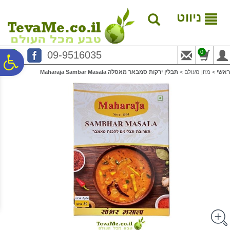
לתפריט
לתוכן
לתפריט
אתר
המרכזי
נגישות
ניווט
0
09-9516035
פ
ראשי
>
מזון מעולם
>
תבלין ירקות סמבאר מאסלה Maharaja Sambar Masala
סר
נג