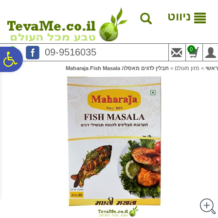
לתפריט
לתוכן
לתפריט
אתר
המרכזי
נגישות
ניווט
0
09-9516035
פ
ראשי
>
מזון מעולם
>
תבלין לדגים מאסלה Maharaja Fish Masala
סר
נג