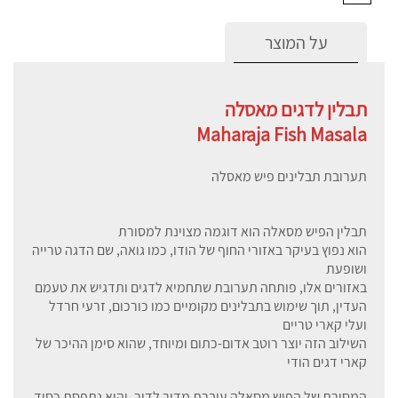
על המוצר
תבלין לדגים מאסלה
Maharaja Fish Masala
תערובת תבלינים פיש מאסלה
תבלין הפיש מסאלה הוא דוגמה מצוינת למסורת
הוא נפוץ בעיקר באזורי החוף של הודו, כמו גואה, שם הדגה טרייה
ושופעת
באזורים אלו, פותחה תערובת שתחמיא לדגים ותדגיש את טעמם
העדין, תוך שימוש בתבלינים מקומיים כמו כורכום, זרעי חרדל
ועלי קארי טריים
השילוב הזה יוצר רוטב אדום-כתום ומיוחד, שהוא סימן ההיכר של
קארי דגים הודי
המסורת של הפיש מסאלה עוברת מדור לדור, והיא נתפסת כסוד