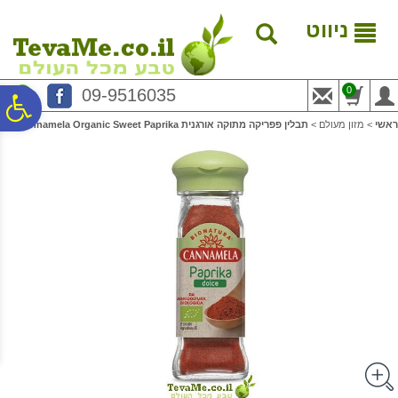
לתפריט
לתוכן
לתפריט
אתר
המרכזי
נגישות
ניווט
0
09-9516035
פ
ראשי
>
מזון מעולם
>
תבלין פפריקה מתוקה אורגנית Cannamela Organic Sweet Paprika
סר
נג