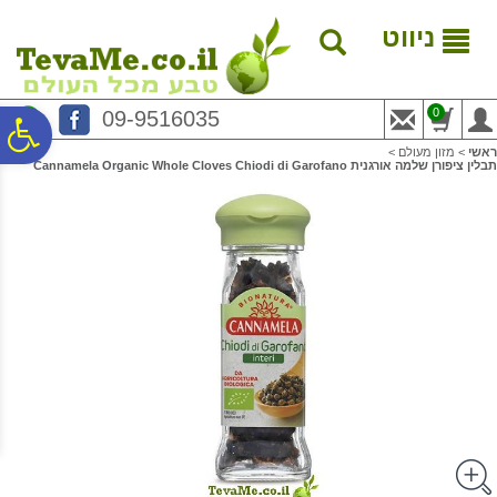
לתפריט
לתוכן
לתפריט
אתר
המרכזי
נגישות
ניווט
0
09-9516035
פ
ראשי
>
מזון מעולם
>
תבלין ציפורן שלמה אורגנית Cannamela Organic Whole Cloves Chiodi di Garofano
סר
נג