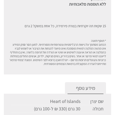
ללא תוספות מלאכותיות
15 שקיות תה יוקרתיות בצורת פירמידה, כל אחת במשקל 2 גרם
* תוסף תזונה
הכתוב מסתמך על גישות הרבליסטיות ונטורופתיות מסורתיות. למען הסר ספק המידע
אינו מהווה המלצה רפואית מוסמכת ואינו מיועד להנחות את הציבור או לשמש לגביו
כהמלצה או הוראה או עצה לשימוש או שינוי או הורדה של תרופה כלשהי, ואין בו תחליף
לייעוץ רפואי פרטני או אחר. נשים בהיריון, נשים מניקות, ילדים, אנשים החולים במחלות
כרוניות והנוטלים תרופות מרשם – יש להיוועץ ברופא לפני השימוש. המונח 'צמחי מרפא'
מתייחס להגדרה המקובלת ברפואת הצמחים המסורתית.
מידע נוסף
שם יצרן
Heart of Islands
תכולה
30 גרם (330 ₪ ל-100 גרם)