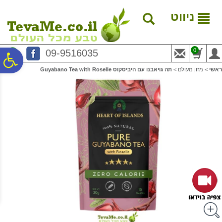
לתפריט
לתוכן
לתפריט
אתר
המרכזי
נגישות
ניווט
0
09-9516035
פ
ראשי
>
מזון מעולם
>
תה גויאבנו עם היביסקוס Guyabano Tea with Roselle
סר
נג