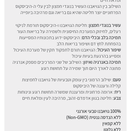
ומלאת חיים
השילוב בין הגויאבנו העשיר בנוגדי חמצון לבין עלי ה-היביסקוס
הפרחוניים יוצר חליטה שהיא גם בריאה וגם מרהיבה ביופייה
עשיר בנוגדי חמצון
: חליטת הגויאבנו ו-היביסקוס תורמת לניקוי
רעלים, לחיזוק המערכת החיסונית ולשמירה על בריאות העור
תמיכה בלב ובכלי הדם
: היביסקוס ידוע בתכונותיו המסייעות
בהפחתת לחץ דם ושיפור בריאות הלב
שיפור העיכול
: הגויאבנו תורם לתפקוד תקין של מערכת העיכול
ומסייע בהרגעת בעיות עיכול
תמיכה באנרגיה ואיזון
: השילוב של שני המרכיבים מספק אנרגיה
מתונה לאורך היום תוך שמירה על תחושת רוגע
טעם
: שילוב הרמוני בין עומק וטבעיות של גויאבנו לחמיצות
קלילה ורעננה של היביסקוס
ריח
: ארומה פרחונית ומרעננת שמשרה תחושת רוגע ונינוחות
צבע
: חליטה בגוון אדמדם-זהוב, מרהיבה לעין ומלאת חיים
100% גויאבנו טבעי אורגני
ללא הנדסה גנטית (Non-GMO)
ללא קפאין
ללא גלוטן