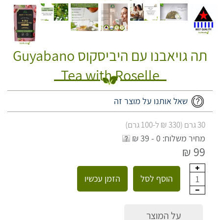
תה גויאבנו עם היביסקוס Guyabano
Tea with Roselle
שאל אותנו על מוצר זה
30 גרם (330 ₪ ל-100 גרם)
מחיר משלוח: 0 - 39 ₪
99 ₪
הוסף לסל
הזמן עכשיו
1
על המוצר