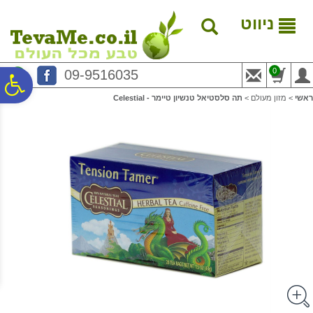
לתפריט
לתוכן
לתפריט
אתר
המרכזי
נגישות
ניווט
0
09-9516035
פ
ראשי
>
מזון מעולם
>
תה סלסטיאל טנשיון טיימר - Celestial
סר
נג