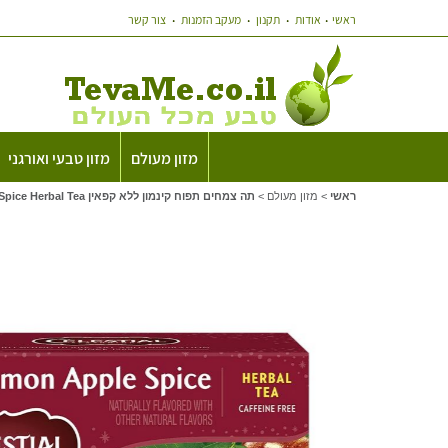
ראשי
אודות
תקנון
מעקב הזמנות
צור קשר
מזון מעולם
מזון טבעי ואורגני
ראשי
>
מזון מעולם
>
תה צמחים תפוח קינמון ללא קפאין Celestial Seasonings Cinnamon Apple Spice Herbal Tea