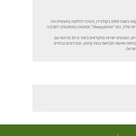
Celestial Seasonings היא חברת תה אמריקאית שהוקמה בשנת 1969 בקולורדו, והפכה לחלוצה בתעשיית תה
הצמחים בארה"ב. החברה ידועה בתערובות התה הייחודיות שלה, כמו "Sleepytime", ומתגאה במחויבותה לסביבה
איכות התה מבוססת על שימוש במרכיבים טבעיים ואיכותיים, המגיעים ישירות מחקלאים ביותר מ-35 מדינות עם
יימות ושיטות חקלאות בנות-קיימא, המרכיבים נבחרים
השראה.