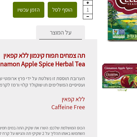
הוסף לסל
הזמן עכשיו
1
על המוצר
תה צמחים תפוח קינמון ללא קפאין
nnamon Apple Spice Herbal Tea
תערובת תוססת זו נשלטת על ידי פרץ ארומטי של
ועסיסיים המשלימים תו שוקולד קלוי ורמז לקרמ
ללא קפאין
Caffeine Free
הכוס המושלמת שלכם: השרו את שקיק התה במים חמים למשך 4-6 דקות והוציאו את השקית לקבלת
השתמשו באותו תהליך על 2 שקיקי תה והגישו על קרח לכוס מרעננת של תה קר