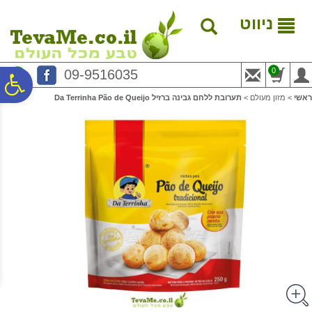
לתפריט
לתוכן
לתפריט
אתר
המרכזי
נגישות
ניווט
0
09-9516035
פ
ראשי
>
מזון מעולם
>
תערובת ללחם גבינה ברזיל Da Terrinha Pão de Queijo
סר
נג