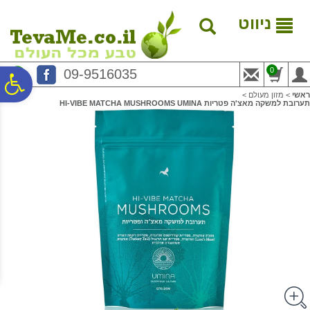
לתפריט
לתוכן
לתפריט
אתר
המרכזי
נגישות
ניווט
0
09-9516035
פ
ראשי
>
מזון מעולם
>
תערובת למשקה מאצ'ה פטריות HI-VIBE MATCHA MUSHROOMS UMINA
סר
נג