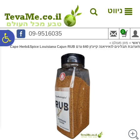
לתפריט
לתוכן
לתפריט
אתר
המרכזי
נגישות
ניווט
0
09-9516035
פ
ראשי
>
מזון מעולם
>
תערובת תבלינים לואיזיאנה קייג'ון 640 גרם Cape Herb&Spice Louisiana Cajun RUB
סר
נג