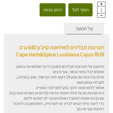
הוסף לסל
הזמן עכשיו
1
על המוצר
תערובת תבלינים לואיזיאנה קייג'ון 640 גרם
Cape Herb&Spice Louisiana Cajun RUB
התענגו על תערובת תבלינים בסגנון דרומי שמתאימה באופן
מושלם לכל נתחי הבשר, עוף ודגים
מרחו בנדיבות עם שמן 20 דקות לפני הבישול, ושוב במהלכו,
לקבלת עומק טעם
אפשר ללוש אותה לתוך בצק לחם לפני האפייה
היא מצוינת גם על פלחי תפוחי אדמה קלויים או כשהיא מעורבבת
עם גבינת שמנת למטבל האולטימטיבי לצ'יפס או ללחם
כדי ליצור מילוי טעים לכריך או לטורטייה, השתמשו בה לתיבול
רצועות עוף או בקר