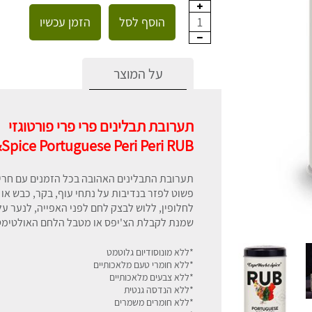
הוסף לסל
הזמן עכשיו
1
על המוצר
תערובת תבלינים פרי פרי פורטוגזי
pice Portuguese Peri Peri RUB
תערובת התבלינים האהובה בכל הזמנים עם חרי
פשוט לפזר בנדיבות על נתחי עוף, בקר, כבש או 
לחלופין, ללוש לבצק לחם לפני האפייה, לנער על
שמנת לקבלת הצ'יפס או מטבל הלחם האולטימט
*ללא מונוסודיום גלוטמט
*ללא חומרי טעם מלאכותיים
*ללא צבעים מלאכותיים
*ללא הנדסה גנטית
*ללא חומרים משמרים