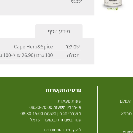
*טבעוני
מידע נוסף
שם יצרן
Cape Herb&Spice
תכולה
100 גרם (26.90 ₪ ל-100 גרם)
פרטי התקשרות
 העולם
שעות פעילות:
א'-ה' בין השעות 08:30-20:00
 מרפא
ו' וערבי חג בין השעות 08:30-15:00
סגור בשבתות ובמועדי ישראל
לייעוץ חינם והזמנות חייגו
רטאים