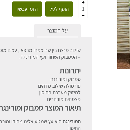
הוסף לסל
הזמן עכשיו
1
על המוצר
שילוב מנצח בין שני צמחי מרפא , עצים מו
– הסמבוק השחור ועץ המורינגה.
יתרונות
סמבוק ומורינגה
פורמולה שילוב מדהים
לחיזוק מערכת החיסון
מצמחים מובחרים
תיאור המוצר סמבוק ומורינגה ambucus & Moringa
המורינגה
הוא עץ שמגיע אלינו מהודו ומוכ
החיסון,