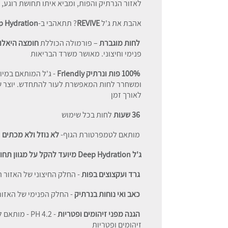
לאזור הנרתיק והפות, ומביא איתו תחושת רוגע, 
אהבת את ג'ל
REVIVE
? תתאהבי ב-
p Hydration
לחות מוגברת
– פורמולה הכוללת
חומצה היאלור
פנימי וחיצוני. מאושר משרד הבריאות
100% פות ונרתיק Friendly
- ג'ל המותאם במיו
ומשחרר לחות המאפשרת לעור להתחדש. יוצר שכב
לאורך זמן
36
שעות
לחות בכל שימוש
מותאם לטמפרטורת הגוף-
לא נוזל ולא מכתים
ג'ל Deep Hydration מיועד להקל על מגוון תחושות לא נעימות:
גרד ועקצוצים בפות
- החלק החיצוני של האזור ה
כאב ואי נוחות בנרתיק
- החלק הפנימי של האזור
הגנה מפני זיהומים ופטריות
זיהומים ופטריות