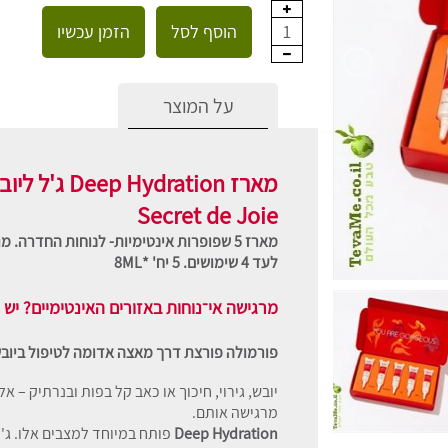
הוסף לסל
הזמן עכשיו
1
על המוצר
מארז Deep Hydration ג'ל ליובש בנרתיק ללא הורמונים
Secret de Joie
מארז 5 שפופרות אינטימיות- לנוחות החדרה
לעד 4 שימושים. 5 יח' *8ML
מרגישה אי־נוחות באזורים האינטימיים? יש 
פורמולה פורצת דרך מאצה אדומה לטיפול ביובש
יובש, גירוי, חיכוך או כאב קל בפות ובנרתיק –
מרגישה אותם.
Deep Hydration
פותח במיוחד למצבים אלו. ג'