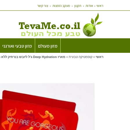
ראשי
אודות
תקנון
מעקב הזמנות
צור קשר
מזון מעולם
מזון טבעי ואורגני
ראשי
>
קוסמטיקה טבעית
>
מארז Deep Hydration ג'ל ליובש בנרתיק ללא הורמונים Secret de Joie